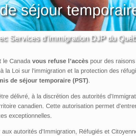
de séjour temporai
ec Services d’immigration DJP du Qué
et le Canada
vous refuse l’accès
pour des raisons 
à la Loi sur l’immigration et la protection des réfu
mis de séjour temporaire (PST)
.
tre délivré, à la discrétion des autorités d'Immigr
rritoire canadien. Cette autorisation permet d'entr
es exceptionnelles.
r aux autorités d’Immigration, Réfugiés et Citoye